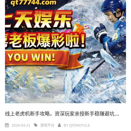
线上老虎机新手攻略，资深玩家亲授新手稳赚避坑法则
2026-04-21
游戏平台
BY
QITIANYULE