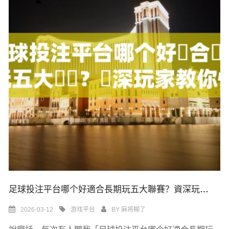
足球投注平台哪个好適合長期玩五大聯賽？資深玩家教你快速挑選穩定平台
2026-03-12
游戏平台
BY
麻将糊了