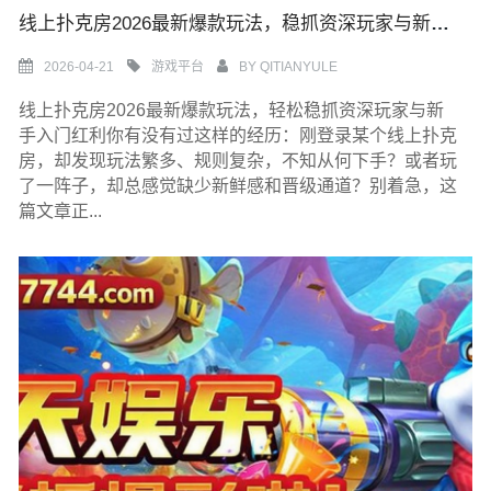
线上扑克房2026最新爆款玩法，稳抓资深玩家与新手入门红利
2026-04-21
游戏平台
BY
QITIANYULE
线上扑克房2026最新爆款玩法，轻松稳抓资深玩家与新
手入门红利你有没有过这样的经历：刚登录某个线上扑克
房，却发现玩法繁多、规则复杂，不知从何下手？或者玩
了一阵子，却总感觉缺少新鲜感和晋级通道？别着急，这
篇文章正...