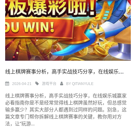
线上棋牌赛事分析，高手实战技巧分享，在线娱乐城赢家必看指南
2026-04-21
游戏平台
BY
QITIANYULE
线上棋牌赛事分析，高手实战技巧分享，在线娱乐城赢家
必看指南你是不是经常觉得线上棋牌虽然好玩，但总感觉
输多赢少？其实大部分人都遇到过同样的问题。别急，这
篇文章专门帮你拆解线上棋牌赛事的关键，教你用对方
法，让“玩游...