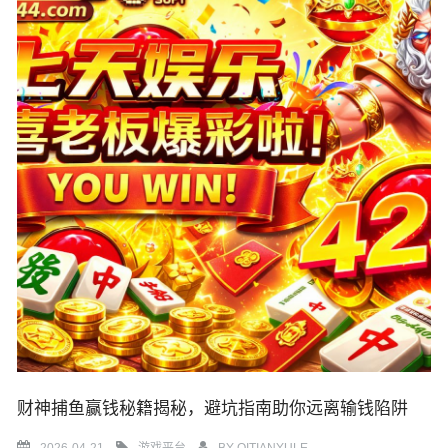
财神捕鱼赢钱秘籍揭秘，避坑指南助你远离输钱陷阱