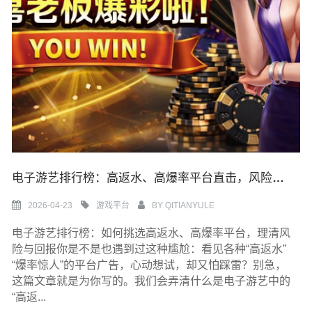
电子游艺排行榜：高返水、高爆率平台直击，风险与回报全解析
2026-04-23
游戏平台
BY
QITIANYULE
电子游艺排行榜：如何挑选高返水、高爆率平台，理清风
险与回报你是不是也遇到过这种尴尬：看见各种“高返水”
“爆率惊人”的平台广告，心动想试，却又怕踩雷？别急，
这篇文章就是为你写的。我们会弄清什么是电子游艺中的
“高返...