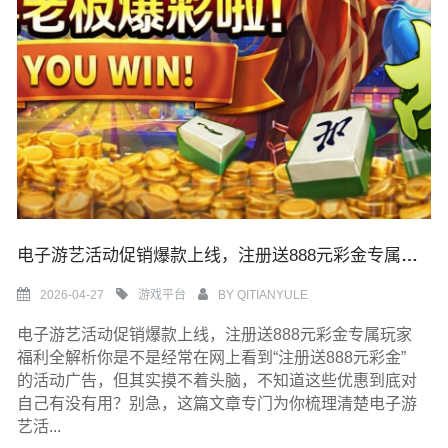
电子游艺活动促销爆款上线，注册送888元彩金专属玩家福利
2026-04-27
游戏平台
BY
QITIANYULE
电子游艺活动促销爆款上线，注册送888元彩金专属玩家
福利全解析你是不是经常在网上看到“注册送888元彩金”
的活动广告，但其实摸不着头脑，不知道这些优惠到底对
自己有没有用？别急，这篇文章专门为你梳理清楚电子游
艺活...