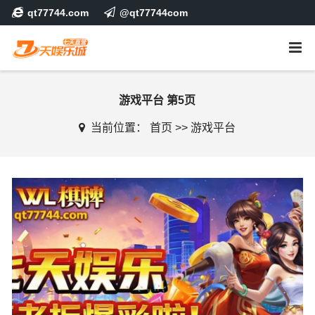
qt77744.com
@qt77744com
游戏平台 第5页
当前位置：
首页
>>
游戏平台