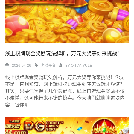
线上棋牌现金奖励玩法解析，万元大奖等你来挑战！
2026-04-26
游戏平台
BY
QITIANYULE
线上棋牌现金奖励玩法解析，万元大奖等你来挑战！你是
不是一直想知道，网上玩棋牌赚现金到底怎么玩才靠谱？
其实，只要你掌握了几个关键点，线上棋牌现金奖励不仅
不难懂，还可能带来不错的惊喜。今天咱们就聊聊这块内
容，包你听...