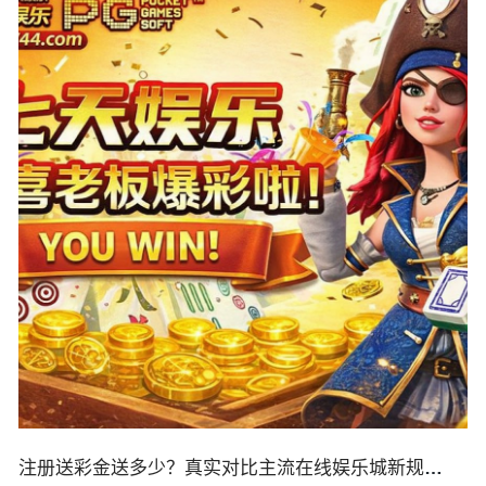
注册送彩金送多少？真实对比主流在线娱乐城新规政策