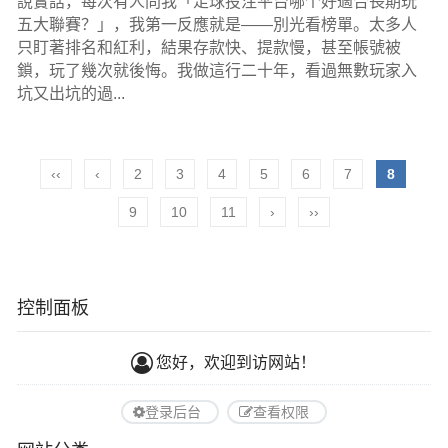
說實話，每次有人問我「足球投注平台哪个好適合長期玩
五大聯賽？」，我第一反應就是——別光看榜單。太多人
只盯著排名和紅利，結果存款快、提款慢，甚至帳號被
鎖，玩了幾次就後悔。我做這行二十年，看過無數玩家入
坑又出坑的過...
‹‹
‹
2
3
4
5
6
7
8
9
10
11
›
››
控制面板
您好，欢迎到访网站！
登录后台
查看权限