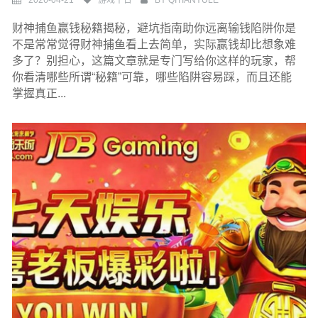
2026-04-21
游戏平台
BY
QITIANYULE
财神捕鱼赢钱秘籍揭秘，避坑指南助你远离输钱陷阱你是
不是常常觉得财神捕鱼看上去简单，实际赢钱却比想象难
多了？别担心，这篇文章就是专门写给你这样的玩家，帮
你看清哪些所谓“秘籍”可靠，哪些陷阱容易踩，而且还能
掌握真正...