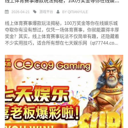
线上体育赛事爆款玩法揭秘，100万奖金等你在线娱乐城夺取
2026-04-21
游戏平台
BY
QITIANYULE
线上体育赛事爆款玩法揭秘，100万奖金等你在线娱乐城
夺取你有没有想过，仅凭一场体育赛事，你就能赢得丰厚
奖金？其实，线上体育赛事玩法不仅简单有趣，还隐藏着
不少实用技巧，适合所有想在七天娱乐网（qt77744.co...