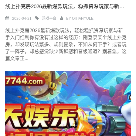
线上扑克房2026最新爆款玩法，稳抓资深玩家与新手入门红利
2026-04-21
游戏平台
BY
QITIANYULE
线上扑克房2026最新爆款玩法，轻松稳抓资深玩家与新
手入门红利你有没有过这样的经历：刚登录某个线上扑克
房，却发现玩法繁多、规则复杂，不知从何下手？或者玩
了一阵子，却总感觉缺少新鲜感和晋级通道？别着急，这
篇文章正...