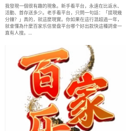
我發現一個很有趣的現象。新手看平台，永遠在比返水、
活動、首存送多少。老手看平台，只問一句話：「提現幾
分鐘？」真的，就這麼現實。你如果在這行混超過一年，
就會懂為什麼百家乐信誉盘平台哪个好出款快這種詞會一
直有人搜。...