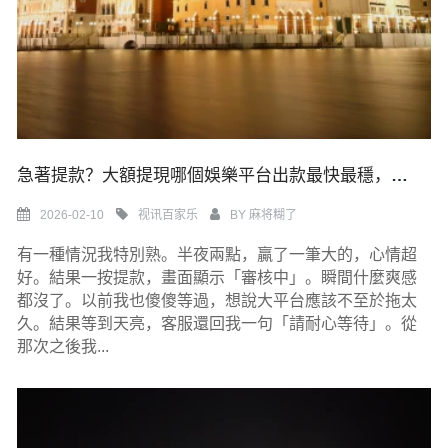
急著提款？大額提現哪個娛樂平台出款最快最穩，這幾家現在提馬上到
2026-02-10
视讯百家乐
BY
麻将糊了
有一種情況我特別熟。半夜兩點，贏了一筆大的，心情超
好。結果一按提款，畫面顯示「審核中」。瞬間什麼爽感
都沒了。以前我也傻傻等過，想說大平台應該不至於拖太
久。結果等到天亮，客服還回我一句「請耐心等待」。從
那次之後我...