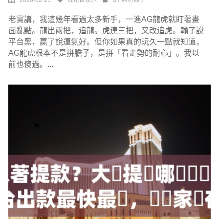
2026-02-11
视讯百家乐
BY
麻将糊了
老實講，我這幾年看過太多新手，一進AG龍虎就盯著畫
面亂點。龍出兩把，追龍。虎連三把，又改追虎。輸了說
平台黑，贏了說運氣好。但你如果真的玩久一點就知道，
AG龍虎根本不是拼膽子，是拼「看走勢的耐心」。我以
前也傻過。...