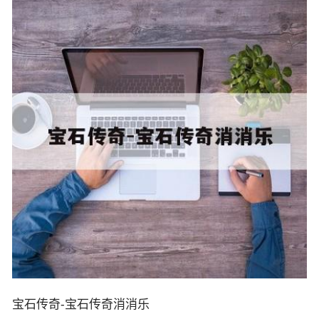
宝石传奇-宝石传奇消消乐