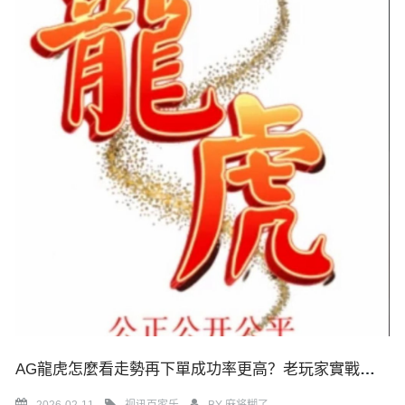
AG龍虎怎麼看走勢再下單成功率更高？老玩家實戰復盤告訴你關鍵判斷點