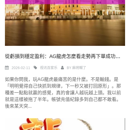
從虧損到穩定盈利：AG龍虎怎麼看走勢再下單成功率更高的完整打法拆解
2026-02-11
视讯百家乐
BY
麻将糊了
如果你問我，玩AG龍虎最痛苦的是什麼。不是輸錢。是
「明明覺得自己快抓到規律，下一秒又被打回原形」。那
種差一點點就贏的感覺，真的會讓人越玩越上頭。我以前
就是這樣被拖了半年。帳號充值紀錄多到自己都不敢看。
後來某天突...