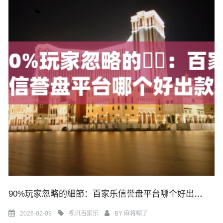
90%玩家忽略的細節：百家乐信誉盘平台哪个好出款快長期玩才不踩坑
2026-02-09
视讯百家乐
BY
麻将糊了