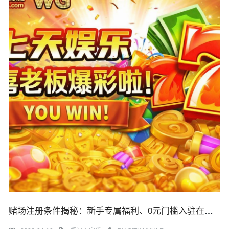
赌场注册条件揭秘：新手专属福利、0元门槛入驻在线娱乐城