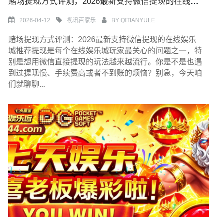
赌场提现方式评测，2026最新支持微信提现的在线娱乐城推荐
2026-04-12
视讯百家乐
BY
QITIANYULE
赌场提现方式评测：2026最新支持微信提现的在线娱乐
城推荐提现是每个在线娱乐城玩家最关心的问题之一，特
别是想用微信直接提现的玩法越来越流行。你是不是也遇
到过提现慢、手续费高或者不到账的烦恼？别急，今天咱
们就聊聊...