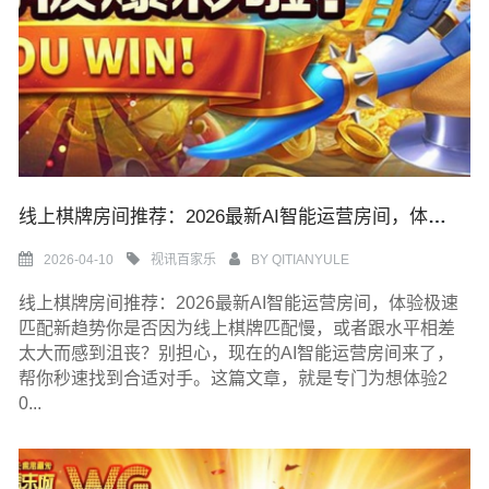
线上棋牌房间推荐：2026最新AI智能运营房间，体验极速匹配新趋势
2026-04-10
视讯百家乐
BY
QITIANYULE
线上棋牌房间推荐：2026最新AI智能运营房间，体验极速
匹配新趋势你是否因为线上棋牌匹配慢，或者跟水平相差
太大而感到沮丧？别担心，现在的AI智能运营房间来了，
帮你秒速找到合适对手。这篇文章，就是专门为想体验2
0...