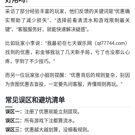
采访了部分经验丰富的玩家，他们反馈的关键词是“优惠确
实帮助了减少损失”、“选择前看清流水和游戏限制最关
键”、“客服服务好，就能快速解决疑惑”。
比如玩家小李说：“我最初在七天娱乐网（
qt77744.com
）
找到的优惠，彩金够我玩了几天新手局，亏了也没那么心
疼，学到了不少技巧。”
而另一位玩家张小姐则提醒：“优惠背后的规则复杂，别因
为贪图优惠去盲投，一定要先问客服，弄懂规则再玩。”
常见误区和避坑清单
误区一：
注册了优惠就能立刻提现。
误区二：
所有游戏下注都算流水。
误区三：
优惠越大越划算，没细看规则。