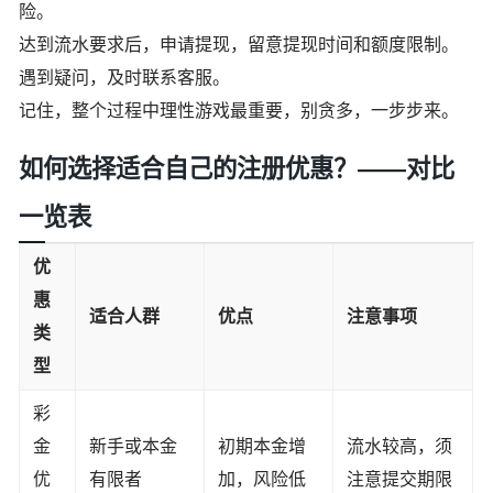
险。
达到流水要求后，申请提现，留意提现时间和额度限制。
遇到疑问，及时联系客服。
记住，整个过程中理性游戏最重要，别贪多，一步步来。
如何选择适合自己的注册优惠？——对比
一览表
优
惠
适合人群
优点
注意事项
类
型
彩
金
新手或本金
初期本金增
流水较高，须
优
有限者
加，风险低
注意提交期限