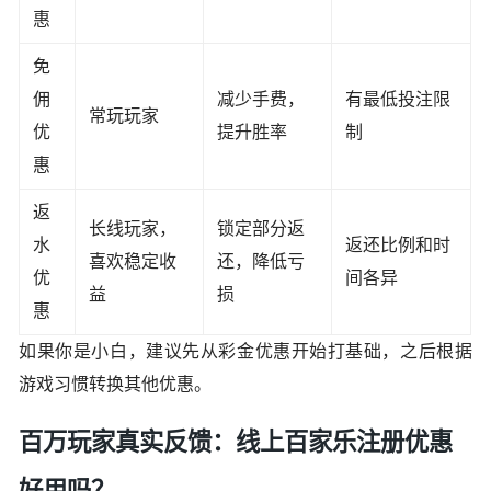
惠
免
佣
减少手费，
有最低投注限
常玩玩家
优
提升胜率
制
惠
返
长线玩家，
锁定部分返
水
返还比例和时
喜欢稳定收
还，降低亏
优
间各异
益
损
惠
如果你是小白，建议先从彩金优惠开始打基础，之后根据
游戏习惯转换其他优惠。
百万玩家真实反馈：线上百家乐注册优惠
好用吗？