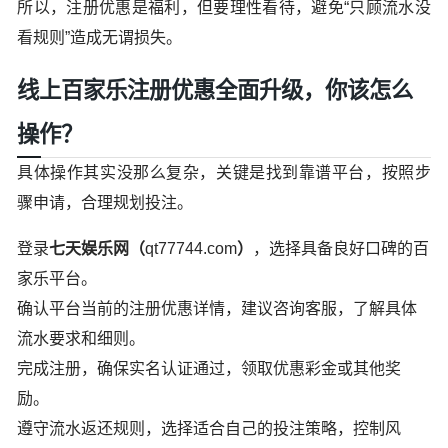
所以，注册优惠是福利，但要理性看待，避免“只顾流水没
看规则”造成无谓损失。
线上百家乐注册优惠全面升级，你该怎么
操作？
具体操作其实没那么复杂，关键是找到靠谱平台，按照步
骤申请，合理规划投注。
登录
七天娱乐网（
qt77744.com
）
，选择具备良好口碑的百
家乐平台。
确认平台当前的注册优惠详情，建议咨询客服，了解具体
流水要求和细则。
完成注册，确保实名认证通过，领取优惠彩金或其他奖
励。
遵守流水返还规则，选择适合自己的投注策略，控制风