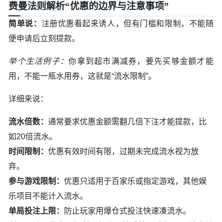
费曼法则解析“优惠的边界与注意事项”
简单说：
注册优惠看起来诱人，但有门槛和限制，不能随
便申请后立刻提款。
举个生活例子：
你拿到超市满减券，要先买够金额才能
用，不能一瓶水用券，这就是“流水限制”。
详细来说：
流水倍数：
通常要求优惠金额需翻几倍下注才能提款，比
如20倍流水。
时间限制：
优惠有效时间有限，过期未完成流水视为放
弃。
参与游戏限制：
优惠只适用于百家乐或指定游戏，其他娱
乐项目不能计入流水。
单局投注上限：
防止玩家用爆仓式投注快速凑流水。