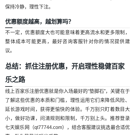
保持冷静，理性下注。
优惠额度越高，越划算吗？
不一定，优惠额度大也可能意味着更高流水和更多限制，
整体成本可能更高，最好咨询客服针对你的情况提供建
议。
总结：抓住注册优惠，开启理性稳健百家
乐之路
线上百家乐注册优惠就是你入场最好的“垫脚石”，关键在于
了解这些优惠的本质和门槛，理性运用它们来降低风险、
延长游戏时间，获得更愉快的体验。千万别只盯着数目大
小，做好功课，问清规则和限制，千万别上头。推荐登录
七天娱乐网（
qt77744.com
），结合客服建议挑选最合适优