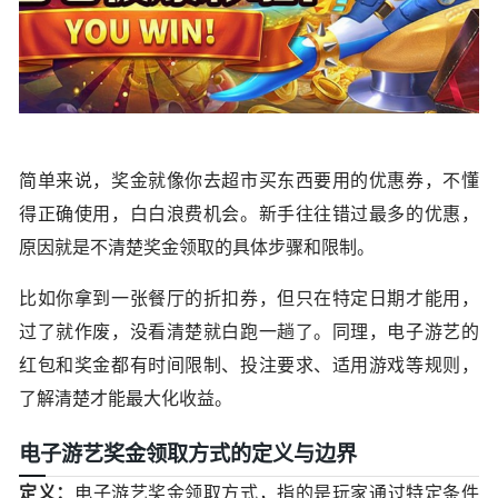
简单来说，奖金就像你去超市买东西要用的优惠券，不懂
得正确使用，白白浪费机会。新手往往错过最多的优惠，
原因就是不清楚奖金领取的具体步骤和限制。
比如你拿到一张餐厅的折扣券，但只在特定日期才能用，
过了就作废，没看清楚就白跑一趟了。同理，电子游艺的
红包和奖金都有时间限制、投注要求、适用游戏等规则，
了解清楚才能最大化收益。
电子游艺奖金领取方式的定义与边界
定义：
电子游艺奖金领取方式，指的是玩家通过特定条件