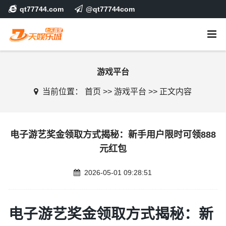
qt77744.com
@qt77744com
游戏平台
当前位置：
首页
>>
游戏平台
>>
正文内容
电子游艺奖金领取方式揭秘：新手用户限时可领888
元红包
2026-05-01 09:28:51
电子游艺奖金领取方式揭秘：新