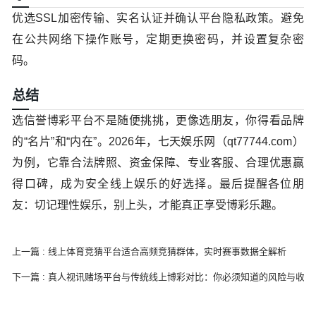
优选SSL加密传输、实名认证并确认平台隐私政策。避免
在公共网络下操作账号，定期更换密码，并设置复杂密
码。
总结
选信誉博彩平台不是随便挑挑，更像选朋友，你得看品牌
的“名片”和“内在”。2026年，七天娱乐网（
qt77744.com
）
为例，它靠合法牌照、资金保障、专业客服、合理优惠赢
得口碑，成为安全线上娱乐的好选择。最后提醒各位朋
友：切记理性娱乐，别上头，才能真正享受博彩乐趣。
上一篇 : 线上体育竞猜平台适合高频竞猜群体，实时赛事数据全解析
下一篇 : 真人视讯赌场平台与传统线上博彩对比：你必须知道的风险与收益