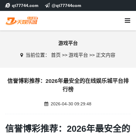
qt77744.com
@qt77744com
游戏平台
当前位置：
首页
>>
游戏平台
>>
正文内容
信誉博彩推荐：2026年最安全的在线娱乐城平台排
行榜
2026-04-30 09:29:48
信誉博彩推荐：2026年最安全的