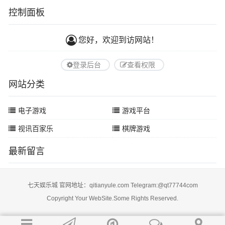
控制面板
您好，欢迎到访网站！
登录后台
查看权限
网站分类
电子游戏
游戏平台
视讯百家乐
棋牌游戏
最新留言
七天娱乐城 官网地址：qitianyule.com Telegram:@qt77744com
Copyright Your WebSite.Some Rights Reserved.