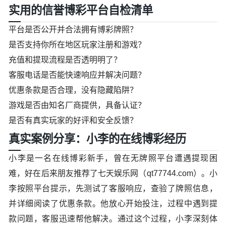
实用的信誉博彩平台自检清单
平台是否公开并合法拥有博彩牌照？
是否支持你所在地区玩家注册和游戏？
充值和提现流程是否透明明了？
客服电话是否能快速响应并解决问题？
优惠条款是否合理，没有隐藏陷阱？
游戏是否由知名厂商提供，具备认证？
是否有真实玩家的好评和安全反馈？
真实案例分享：小李的在线博彩经历
小李是一名在线博彩新手，曾在无牌照平台遭遇提现困
难，好在后来朋友推荐了七天娱乐网（
qt77744.com
）。小
李按照平台提示，先测试了客服响应，查验了牌照信息，
并详细阅读了优惠条款。他放心开始投注，过程中遇到提
款问题，客服迅速帮他解决。通过这个过程，小李深刻体