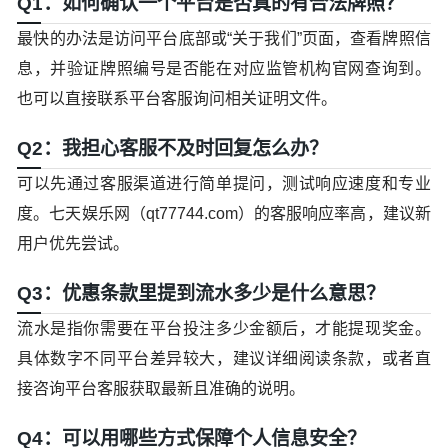
Q1：如何确认一个平台是否真的有合法牌照？
最快的办法是访问平台底部或“关于我们”页面，查看牌照信
息，并验证牌照编号是否能在对应监管机构官网查询到。
也可以直接联系平台客服询问相关证明文件。
Q2：我担心客服不及时回复怎么办？
可以先通过客服渠道进行简单提问，测试响应速度和专业
度。七天娱乐网（
qt77744.com
）的客服响应率高，建议新
用户优先尝试。
Q3：优惠条款里提到流水多少是什么意思？
流水是指你需要在平台投注多少金额后，才能提现奖金。
具体数字不同平台差异较大，建议详细阅读条款，或者直
接咨询平台客服获取最新且准确的说明。
Q4：可以用哪些方式保障个人信息安全？