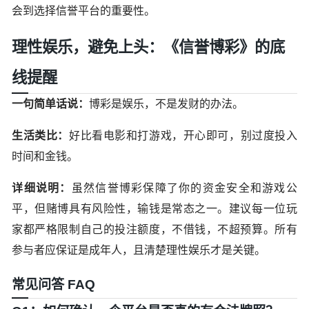
会到选择信誉平台的重要性。
理性娱乐，避免上头：《信誉博彩》的底
线提醒
一句简单话说：
博彩是娱乐，不是发财的办法。
生活类比：
好比看电影和打游戏，开心即可，别过度投入
时间和金钱。
详细说明：
虽然信誉博彩保障了你的资金安全和游戏公
平，但赌博具有风险性，输钱是常态之一。建议每一位玩
家都严格限制自己的投注额度，不借钱，不超预算。所有
参与者应保证是成年人，且清楚理性娱乐才是关键。
常见问答 FAQ