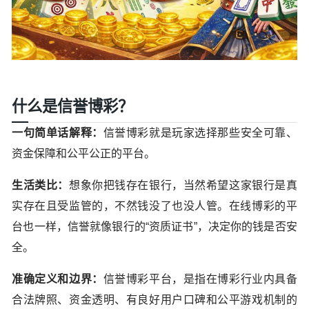
什么是信誉博彩？
一句简单话解释：
信誉博彩就是玩家选择那些安全可靠、
资金保障和公平公正的平台。
生活类比：
想象你把钱存在银行，当然希望这家银行是真
实存在且受监管的，不然钱没了也没人管。在线博彩的平
台也一样，信誉就像银行的“资质证书”，决定你的钱是否安
全。
准确定义和边界：
信誉博彩平台，是指在博彩行业内具备
合法牌照、资金透明、有良好用户口碑和公平游戏机制的