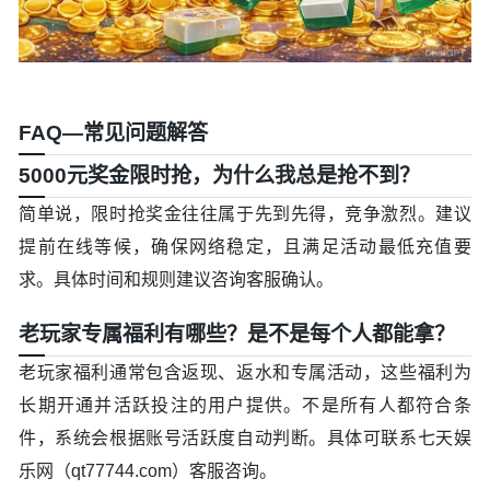
FAQ—常见问题解答
5000元奖金限时抢，为什么我总是抢不到？
简单说，限时抢奖金往往属于先到先得，竞争激烈。建议
提前在线等候，确保网络稳定，且满足活动最低充值要
求。具体时间和规则建议咨询客服确认。
老玩家专属福利有哪些？是不是每个人都能拿？
老玩家福利通常包含返现、返水和专属活动，这些福利为
长期开通并活跃投注的用户提供。不是所有人都符合条
件，系统会根据账号活跃度自动判断。具体可联系七天娱
乐网（
qt77744.com
）客服咨询。