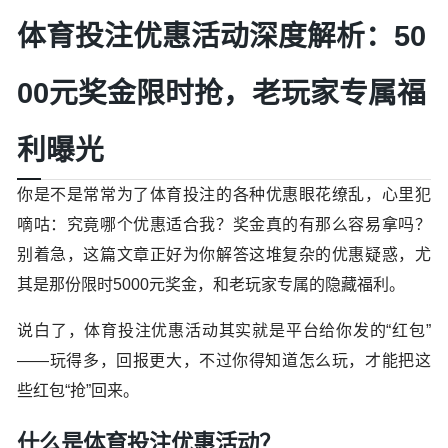
体育投注优惠活动深度解析：50
00元奖金限时抢，老玩家专属福
利曝光
你是不是常常为了体育投注的各种优惠眼花缭乱，心里犯
嘀咕：究竟哪个优惠适合我？奖金真的有那么容易拿吗？
别着急，这篇文章正好为你解答这堆复杂的优惠疑惑，尤
其是那份限时5000元奖金，和老玩家专属的隐藏福利。
说白了，体育投注优惠活动其实就是平台给你发的“红包”
——玩得多，回报更大，不过你得知道怎么玩，才能把这
些红包“抢”回来。
什么是体育投注优惠活动？