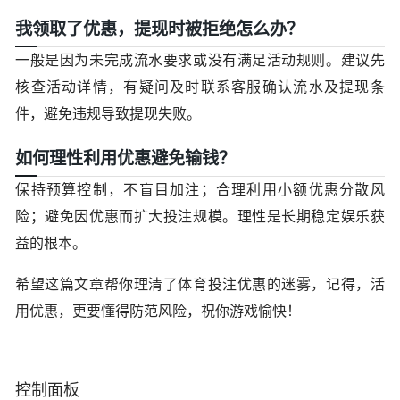
我领取了优惠，提现时被拒绝怎么办？
一般是因为未完成流水要求或没有满足活动规则。建议先
核查活动详情，有疑问及时联系客服确认流水及提现条
件，避免违规导致提现失败。
如何理性利用优惠避免输钱？
保持预算控制，不盲目加注；合理利用小额优惠分散风
险；避免因优惠而扩大投注规模。理性是长期稳定娱乐获
益的根本。
希望这篇文章帮你理清了体育投注优惠的迷雾，记得，活
用优惠，更要懂得防范风险，祝你游戏愉快！
控制面板