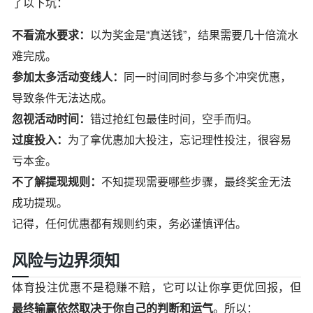
了以下坑：
不看流水要求：
以为奖金是“真送钱”，结果需要几十倍流水
难完成。
参加太多活动变线人：
同一时间同时参与多个冲突优惠，
导致条件无法达成。
忽视活动时间：
错过抢红包最佳时间，空手而归。
过度投入：
为了拿优惠加大投注，忘记理性投注，很容易
亏本金。
不了解提现规则：
不知提现需要哪些步骤，最终奖金无法
成功提现。
记得，任何优惠都有规则约束，务必谨慎评估。
风险与边界须知
体育投注优惠不是稳赚不赔，它可以让你享更优回报，但
最终输赢依然取决于你自己的判断和运气
。所以：