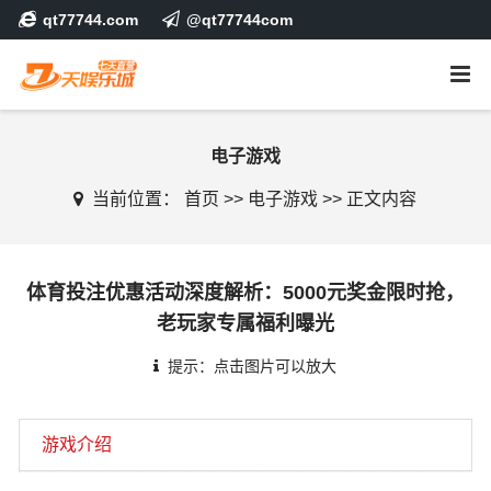
qt77744.com
@qt77744com
电子游戏
当前位置：
首页
>>
电子游戏
>>
正文内容
体育投注优惠活动深度解析：5000元奖金限时抢，
老玩家专属福利曝光
提示：点击图片可以放大
游戏介绍