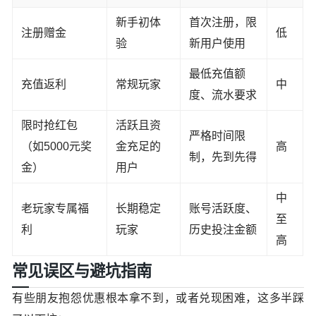
新手初体
首次注册，限
注册赠金
低
验
新用户使用
最低充值额
充值返利
常规玩家
中
度、流水要求
限时抢红包
活跃且资
严格时间限
（如5000元奖
金充足的
高
制，先到先得
金）
用户
中
老玩家专属福
长期稳定
账号活跃度、
至
利
玩家
历史投注金额
高
常见误区与避坑指南
有些朋友抱怨优惠根本拿不到，或者兑现困难，这多半踩