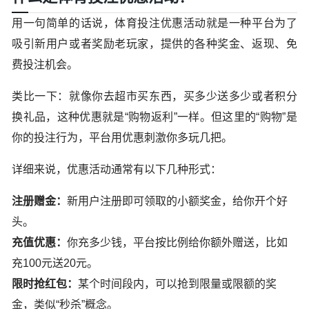
用一句简单的话说，体育投注优惠活动就是一种平台为了
吸引新用户或者奖励老玩家，提供的各种奖金、返现、免
费投注机会。
类比一下：就像你去超市买东西，买多少送多少或者积分
换礼品，这种优惠就是“购物返利”一样。但这里的“购物”是
你的投注行为，平台用优惠刺激你多玩几把。
详细来说，优惠活动通常有以下几种形式：
注册赠金：
新用户注册即可领取的小额奖金，给你开个好
头。
充值优惠：
你充多少钱，平台按比例给你额外赠送，比如
充100元送20元。
限时抢红包：
某个时间段内，可以抢到限量或限额的奖
金，类似“秒杀”概念。