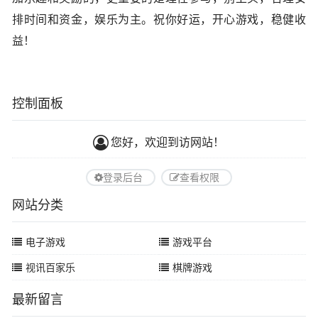
排时间和资金，娱乐为主。祝你好运，开心游戏，稳健收
益！
控制面板
您好，欢迎到访网站！
登录后台
查看权限
网站分类
电子游戏
游戏平台
视讯百家乐
棋牌游戏
最新留言