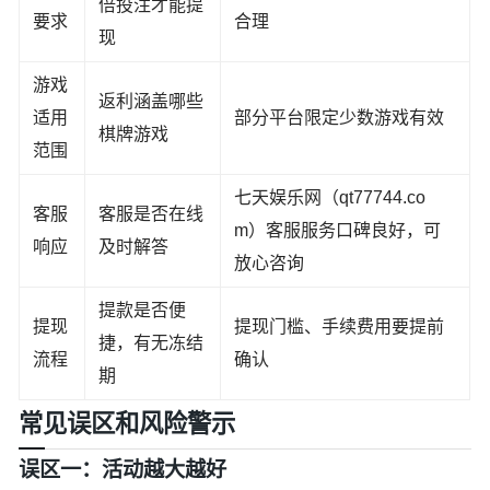
倍投注才能提
要求
合理
现
游戏
返利涵盖哪些
适用
部分平台限定少数游戏有效
棋牌游戏
范围
七天娱乐网（
qt77744.co
客服
客服是否在线
m
）客服服务口碑良好，可
响应
及时解答
放心咨询
提款是否便
提现
提现门槛、手续费用要提前
捷，有无冻结
流程
确认
期
常见误区和风险警示
误区一：活动越大越好