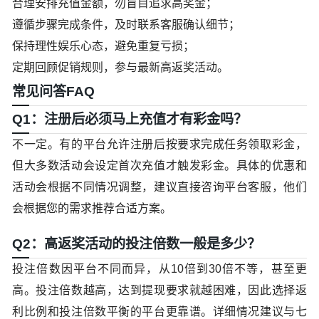
合理安排充值金额，勿盲目追求高奖金；
遵循步骤完成条件，及时联系客服确认细节；
保持理性娱乐心态，避免重复亏损；
定期回顾促销规则，参与最新高返奖活动。
常见问答FAQ
Q1：注册后必须马上充值才有彩金吗？
不一定。有的平台允许注册后按要求完成任务领取彩金，
但大多数活动会设定首次充值才触发彩金。具体的优惠和
活动会根据不同情况调整，建议直接咨询平台客服，他们
会根据您的需求推荐合适方案。
Q2：高返奖活动的投注倍数一般是多少？
投注倍数因平台不同而异，从10倍到30倍不等，甚至更
高。投注倍数越高，达到提现要求就越困难，因此选择返
利比例和投注倍数平衡的平台更靠谱。详细情况建议与七