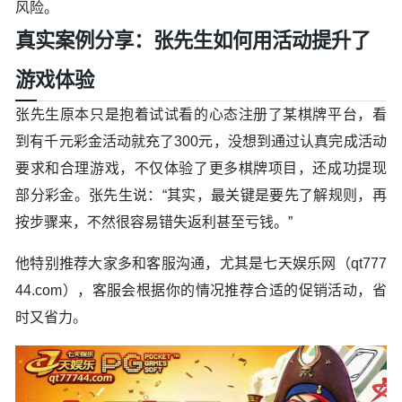
风险。
真实案例分享：张先生如何用活动提升了
游戏体验
张先生原本只是抱着试试看的心态注册了某棋牌平台，看
到有千元彩金活动就充了300元，没想到通过认真完成活动
要求和合理游戏，不仅体验了更多棋牌项目，还成功提现
部分彩金。张先生说：“其实，最关键是要先了解规则，再
按步骤来，不然很容易错失返利甚至亏钱。”
他特别推荐大家多和客服沟通，尤其是七天娱乐网（
qt777
44.com
），客服会根据你的情况推荐合适的促销活动，省
时又省力。