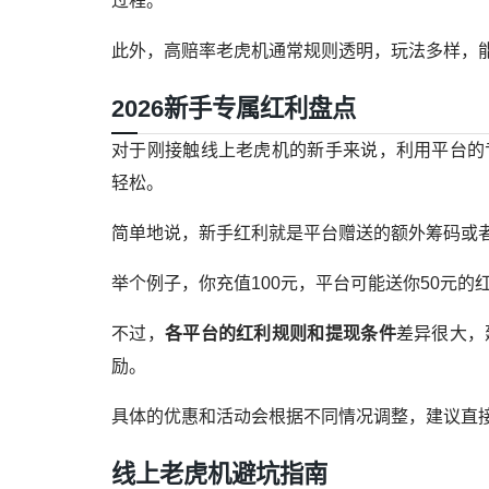
过程。
此外，高赔率老虎机通常规则透明，玩法多样，
2026新手专属红利盘点
对于刚接触线上老虎机的新手来说，利用平台的
轻松。
简单地说，新手红利就是平台赠送的额外筹码或
举个例子，你充值100元，平台可能送你50元的
不过，
各平台的红利规则和提现条件
差异很大，
励。
具体的优惠和活动会根据不同情况调整，建议直
线上老虎机避坑指南