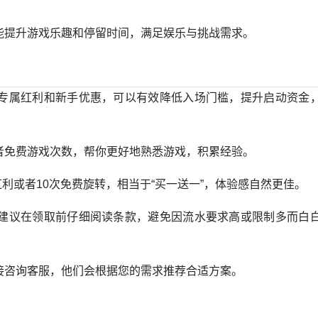
能提升游戏乐趣和停留时间，满足娱乐与挑战需求。
专属红利和新手优惠，可以有效降低入场门槛，提升启动资金
者免费游戏次数，帮你更好地熟悉游戏，积累经验。
红利或者10次免费旋转，相当于“买一送一”，体验感自然更佳。
建议在领取前仔细阅读条款，避免因流水要求高或限制多而白
接咨询客服，他们会根据您的需求推荐合适方案。