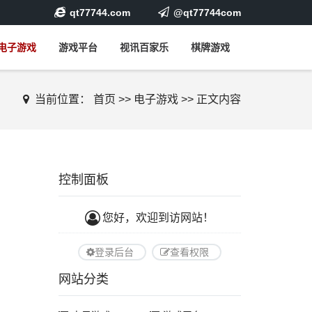
qt77744.com
@qt77744com
电子游戏
游戏平台
视讯百家乐
棋牌游戏
当前位置：
首页
>>
电子游戏
>>
正文内容
控制面板
您好，欢迎到访网站！
登录后台
查看权限
网站分类