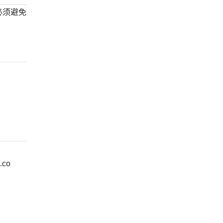
必须避免
.co